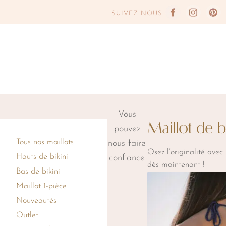
Aller
Aller
SUIVEZ NOUS
à
au
la
contenu
navigation
Vous
Maillot de b
pouvez
Tous nos maillots
nous faire
Osez
l’originalité
avec
Hauts de bikini
confiance
dès
maintenant
!
Bas de bikini
Maillot 1-pièce
Nouveautés
Outlet