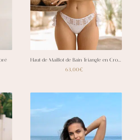
Doré
Haut de Maillot de Bain Triangle en Crochet Bohemia – Blanc
63,00
€
Ce
produit
a
plusieurs
variations.
Les
options
peuvent
être
choisies