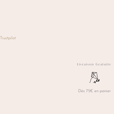
va
L
o
p
ê
c
s
Trustpilot
l
p
d
p
Livraison Gratuite
Dès 75€ en panier