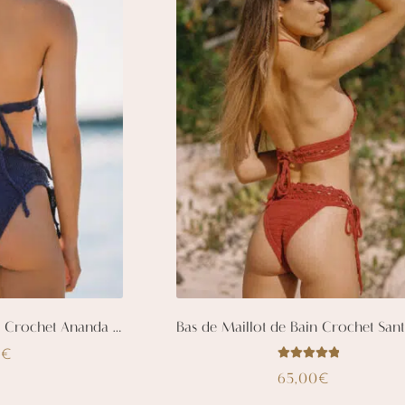
Bas de Maillot de Bain Crochet Ananda – Bleu Indigo
0
€
Note
sur
5.00
e
65,00
€
5
roduit
Ce