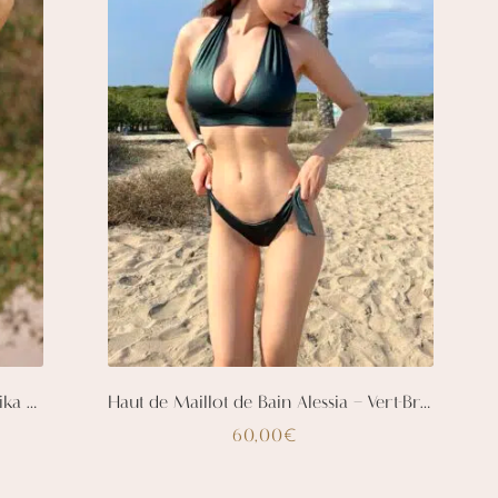
Bas de Maillot de Bain Crochet Santika – Rouge Vin
Haut de Maillot de Bain Alessia – Vert-Bronze
60,00
€
Ce
produit