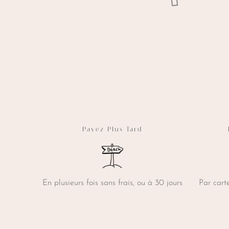
riations.
variations.
es
Les
ptions
options
euvent
peuvent
tre
être
hoisies
choisies
ur
sur
a
la
age
page
u
du
roduit
produit
Payez Plus Tard
En plusieurs fois sans frais, ou à 30 jours
Par cart