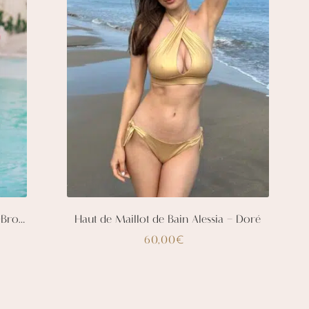
sur
la
page
du
produit
Maillot de Bain Une Pièce Tia – Vert-Bronze
Haut de Maillot de Bain Alessia – Doré
60,00
€
Ce
produit
a
plusieurs