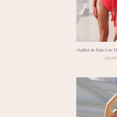
Maillot de Bain Une 
120,0
C
p
a
p
va
L
o
p
ê
c