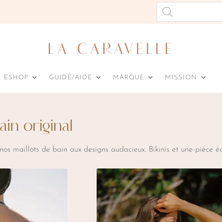
Recherche
de
LA CARAVELLE
ESHOP
GUIDE/AIDE
MARQUE
MISSION
ain original
nos
maillots
de
bain
aux
designs
audacieux.
Bikinis
et
une-pièce
éc