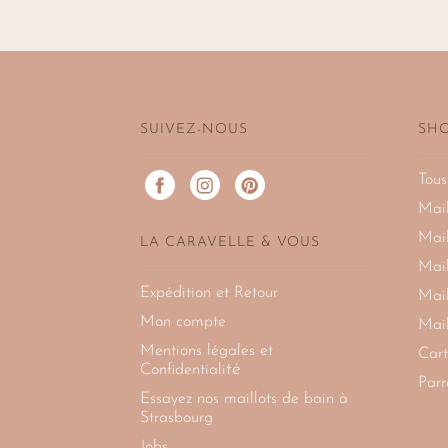
SUIVEZ-NOUS
SH
Tous
Mail
Mail
LA CARAVELLE & VOUS
Mail
Expédition et Retour
Mail
Mon compte
Mail
Mentions légales et
Car
té
Confidentiali
Parr
Essayez nos maillots de bain à
Strasbourg
Jobs