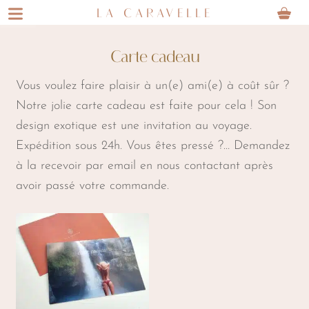
Aller
Aller
LA CARAVELLE
à
au
la
contenu
Carte cadeau
navigation
Vous voulez faire plaisir à un(e) ami(e) à coût sûr ?
Notre jolie carte cadeau est faite pour cela ! Son
design exotique est une invitation au voyage.
Expédition sous 24h. Vous êtes pressé ?… Demandez
à la recevoir par email en nous contactant après
avoir passé votre commande.