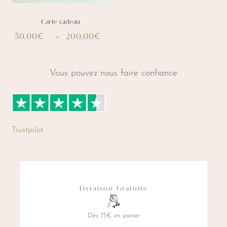
Carte cadeau
50,00
200,00
Plage
–
€
€
Ce
de
produit
prix :
Vous pouvez nous faire confiance
a
50,00€
plusieurs
à
variations.
200,00€
Les
Trustpilot
options
peuvent
être
choisies
Livraison Gratuite
sur
la
Dès 75€ en panier