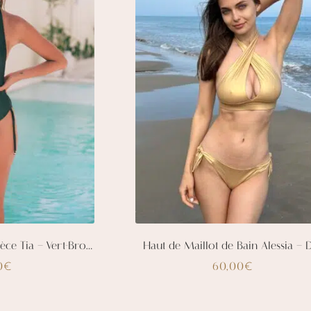
tre
être
hoisies
choisies
ur
sur
a
la
age
page
u
du
roduit
produit
Maillot de Bain Une Pièce Tia – Vert-Bronze
Haut de Maillot de Bain Alessia – 
0
60,00
€
€
e
Ce
roduit
produit