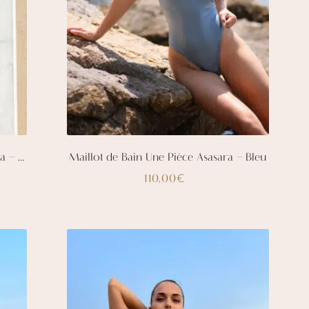
produit
Maillot de Bain Une Pièce Aphrodisia – Blanc
Maillot de Bain Une Pièce Asasara – Bleu
110,00
€
Ce
produit
a
plusieurs
variations.
Les
options
peuvent