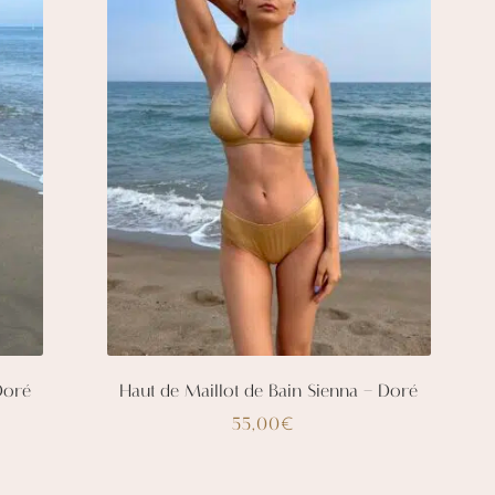
être
choisies
sur
la
page
du
produit
Doré
Haut de Maillot de Bain Sienna – Doré
55,00
€
Ce
produit