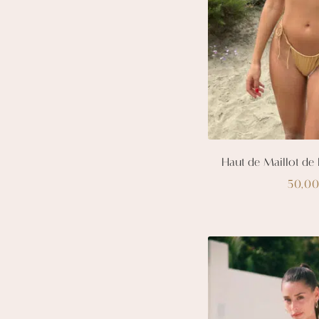
p
Haut de Maillot de
50,0
C
p
a
p
va
L
o
p