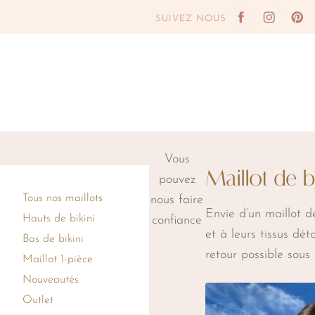
Aller
Aller
SUIVEZ NOUS
à
au
la
contenu
navigation
Vous
Maillot de b
pouvez
Tous nos maillots
nous faire
Envie d’un maillot 
Hauts de bikini
confiance
et à leurs tissus déto
Bas de bikini
retour possible sous 
Maillot 1-pièce
Nouveautés
Outlet