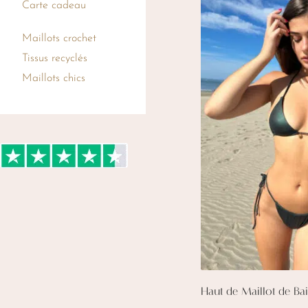
Carte cadeau
Maillots crochet
Tissus recyclés
Maillots chics