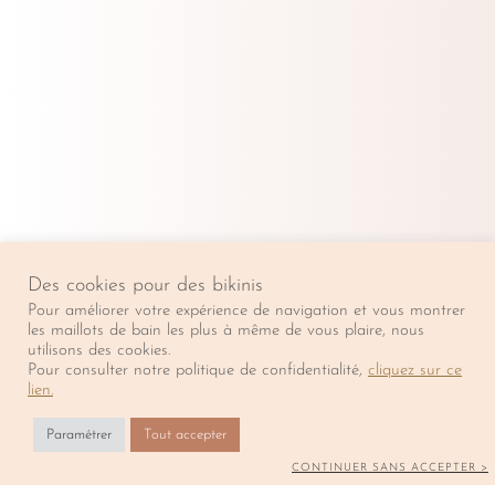
Rouge
Vin
SUIVEZ-NOUS
Des cookies pour des bikinis
Pour améliorer votre expérience de navigation et vous montrer
LA CARAVELLE & VOUS
les maillots de bain les plus à même de vous plaire, nous
utilisons des cookies.
Pour consulter notre politique de confidentialité,
cliquez sur ce
Expédition et Retour
lien.
Mon compte
La Caravelle prend quelques jours de repos. Les expéditions
Paramétrer
Tout accepter
té
Mentions légales et Confidentiali
reprendront à partir du 20 Août.
✖
CONTINUER SANS ACCEPTER >
Essayez nos maillots de bain à Strasbourg