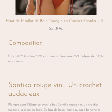
Haut de Maillot de Bain Triangle en Crochet Santika – Rouge Vin
65,00
€
Ce
Composition
produit
a
Crochet 98% coton / 2% élasthanne, Doublure 85% polyamide / 15%
plusieurs
élasthanne.
variations.
Les
options
Santika rouge vin : Un crochet
peuvent
audacieux
être
choisies
Plongez dans l’élégance avec le bas Santika rouge vin, un crochet
tricoté à la main en Inde. Ce bas de bikini marie audace bohème et
sur