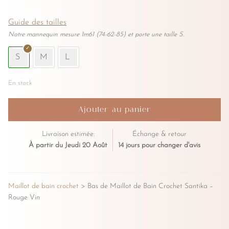
Guide des tailles
Notre mannequin mesure 1m61 (74-62-85) et porte une taille S.
S
M
L
Nom
*
En stock
quantité
Ajouter au panier
E-mail
*
de
Bas
Livraison estimée:
Échange & retour
de
À partir du Jeudi 20 Août
14 jours pour changer d'avis
Maillot
de
Enregistrer mon nom, mon e-mail et
Bain
mon site dans le navigateur pour mon
Maillot de bain crochet
> Bas de Maillot de Bain Crochet Santika –
Crochet
Rouge Vin
prochain commentaire.
Santika
–