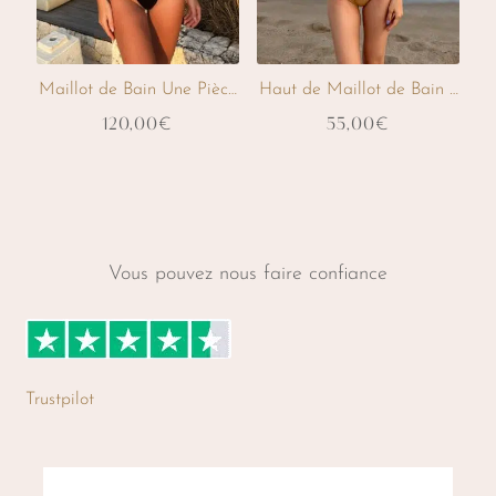
sur
sur
la
la
Maillot de Bain Une Pièce Aphrodisia – Noir
Haut de Maillot de Bain Sienn
page
page
120,00
55,00
€
€
du
du
produit
produit
Ce
Ce
produit
produit
a
plusieurs
Vous pouvez nous faire confiance
variations.
Les
options
peuvent
Trustpilot
être
choisies
sur