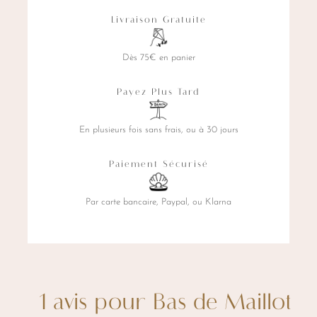
la
Livraison Gratuite
page
du
Dès 75€ en panier
produit
Payez Plus Tard
En plusieurs fois sans frais, ou à 30 jours
Paiement Sécurisé
Par carte bancaire, Paypal, ou Klarna
1 avis pour
Bas de Maillot