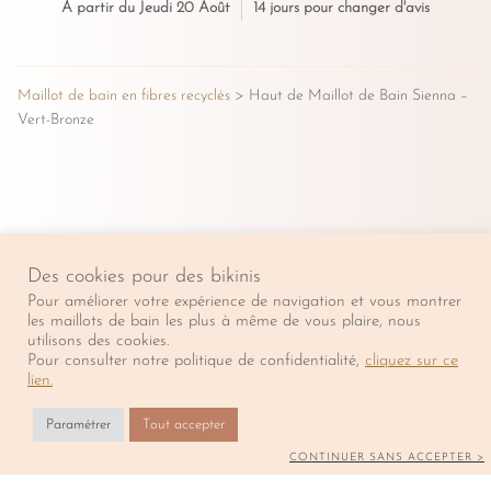
de
À partir du Jeudi 20 Août
14 jours pour changer d'avis
Maillot
RETOURS
de
Bain
Faire un retour
Maillot de bain en fibres recyclés
> Haut de Maillot de Bain Sienna –
Sienna
Vert-Bronze
Contactez-nous
–
Conditions générales de vente
Vert-
Bronze
INSCRIVEZ-VOUS
Des cookies pour des bikinis
Soyez informé de nos nouveautés et de nos offres
Pour améliorer votre expérience de navigation et vous montrer
promotionnelles.
les maillots de bain les plus à même de vous plaire, nous
utilisons des cookies.
Pour consulter notre politique de confidentialité,
cliquez sur ce
lien.
La Caravelle prend quelques jours de repos. Les expéditions
Paramétrer
Tout accepter
Envoyer
reprendront à partir du 20 Août.
✖
CONTINUER SANS ACCEPTER >