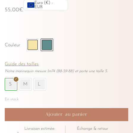
Newsletter
Euro (€) -
EUR
55,00
€
Portail
Plan du site
English
Français
Couleur
SHOP
Guide des tailles
Tous nos maillots de bain
Notre mannequin mesure 1m74 (88-59-88) et porte une taille S.
Maillot de bain 1 pièce échancré
Maillot de bain crochet
S
M
L
Maillot de bain chic
En stock
Maillot de bain original
Maillot de bain petite poitrine
quantité
Ajouter au panier
Carte cadeau
de
Haut
Parrainage
Livraison estimée:
Échange & retour