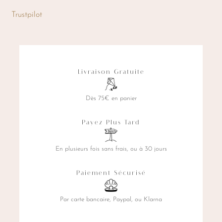
peuvent
Trustpilot
être
choisies
sur
la
Livraison Gratuite
page
du
Dès 75€ en panier
produit
Payez Plus Tard
En plusieurs fois sans frais, ou à 30 jours
Paiement Sécurisé
Par carte bancaire, Paypal, ou Klarna