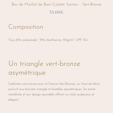
Bas de Maillot de Bain Culotte Sienna – Vert-Bronze
55,00
€
Ce
Composition
produit
a
Tissu 81% polyamide / 19% élasthanne, 145g/m², UPF 50+.
plusieurs
variations.
Les
Un triangle vert-bronze
options
asymétrique
peuvent
être
Sublimez votre buste avec le Sienna Vert-Bronze, un haut de bikini
choisies
exclusif aux bonnets triangle et bretelles asymétriques. Sa teinte
métallisée et son design ajustable offrent un style audacieux et
sur
élégant.
la
page