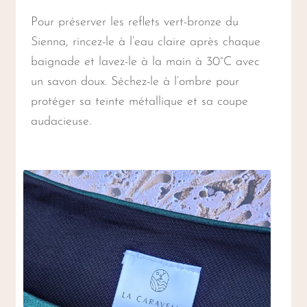
Pour préserver les reflets vert-bronze du
Sienna, rincez-le à l’eau claire après chaque
baignade et lavez-le à la main à 30°C avec
un savon doux. Séchez-le à l’ombre pour
protéger sa teinte métallique et sa coupe
audacieuse.